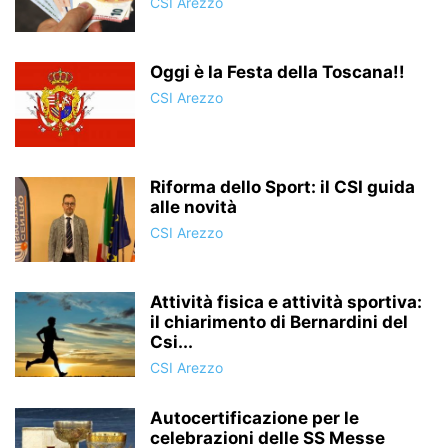
CSI Arezzo
Oggi è la Festa della Toscana!!
CSI Arezzo
Riforma dello Sport: il CSI guida
alle novità
CSI Arezzo
Attività fisica e attività sportiva:
il chiarimento di Bernardini del
Csi...
CSI Arezzo
Autocertificazione per le
celebrazioni delle SS Messe