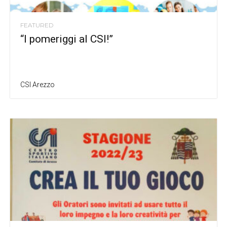
FEATURED
“I pomeriggi al CSI!”
CSI Arezzo