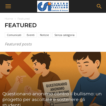
Home
Featured
FEATURED
Comunicati
Eventi
Notizie
Senza categoria
Featured posts
Questionario anonimo contro il bullismo: un
progetto per ascoltare e sostenere gli
studenti