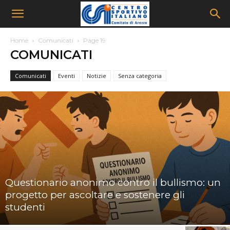
Home
Comunicati
Page 19
COMUNICATI
Comunicati
Eventi
Notizie
Senza categoria
Questionario anonimo contro il bullismo: un
progetto per ascoltare e sostenere gli
studenti