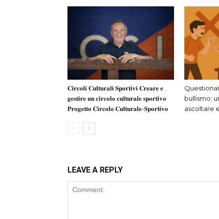
𝐂𝐢𝐫𝐜𝐨𝐥𝐢 𝐂𝐮𝐥𝐭𝐮𝐫𝐚𝐥𝐢 𝐒𝐩𝐨𝐫𝐭𝐢𝐯𝐢 𝐂𝐫𝐞𝐚𝐫𝐞 𝐞
Questionar
𝐠𝐞𝐬𝐭𝐢𝐫𝐞 𝐮𝐧 𝐜𝐢𝐫𝐜𝐨𝐥𝐨 𝐜𝐮𝐥𝐭𝐮𝐫𝐚𝐥𝐞 𝐬𝐩𝐨𝐫𝐭𝐢𝐯𝐨
bullismo: 
𝐏𝐫𝐨𝐠𝐞𝐭𝐭𝐨 𝐂𝐢𝐫𝐜𝐨𝐥𝐨 𝐂𝐮𝐥𝐭𝐮𝐫𝐚𝐥𝐞-𝐒𝐩𝐨𝐫𝐭𝐢𝐯𝐨
ascoltare e
LEAVE A REPLY