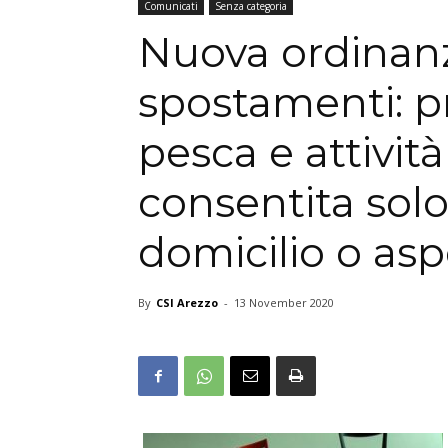
Comunicati
Senza categoria
Nuova ordinanz
spostamenti: pr
pesca e attività 
consentita solo
domicilio o as
By
CSI Arezzo
-
13 November 2020