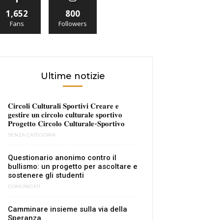
1,652
800
Fans
Followers
Ultime notizie
𝐂𝐢𝐫𝐜𝐨𝐥𝐢 𝐂𝐮𝐥𝐭𝐮𝐫𝐚𝐥𝐢 𝐒𝐩𝐨𝐫𝐭𝐢𝐯𝐢 𝐂𝐫𝐞𝐚𝐫𝐞 𝐞
𝐠𝐞𝐬𝐭𝐢𝐫𝐞 𝐮𝐧 𝐜𝐢𝐫𝐜𝐨𝐥𝐨 𝐜𝐮𝐥𝐭𝐮𝐫𝐚𝐥𝐞 𝐬𝐩𝐨𝐫𝐭𝐢𝐯𝐨
𝐏𝐫𝐨𝐠𝐞𝐭𝐭𝐨 𝐂𝐢𝐫𝐜𝐨𝐥𝐨 𝐂𝐮𝐥𝐭𝐮𝐫𝐚𝐥𝐞-𝐒𝐩𝐨𝐫𝐭𝐢𝐯𝐨
SENZA CATEGORIA
Questionario anonimo contro il
bullismo: un progetto per ascoltare e
sostenere gli studenti
COMUNICATI
Camminare insieme sulla via della
Speranza