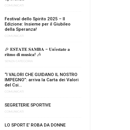
COMUNICATI
Festival dello Spirito 2025 – II
Edizione: Insieme per il Giubileo
della Speranza!
COMUNICATI
🎉 𝐄𝐒𝐓𝐀𝐓𝐄 𝐒𝐀𝐌𝐁𝐀 – 𝐔𝐧’𝐞𝐬𝐭𝐚𝐭𝐞 𝐚
𝐫𝐢𝐭𝐦𝐨 𝐝𝐢 𝐦𝐮𝐬𝐢𝐜𝐚! 🎶
SENZA CATEGORIA
“I VALORI CHE GUIDANO IL NOSTRO
IMPEGNO”: arriva la Carta dei Valori
del Csi...
COMUNICATI
SEGRETERIE SPORTIVE
COMUNICATI
LO SPORT E’ ROBA DA DONNE