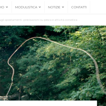
AMO
MODULISTICA
NOTIZIE
CONTATTI
i spostamenti: precisazioni su pesca e attività corsistica ...