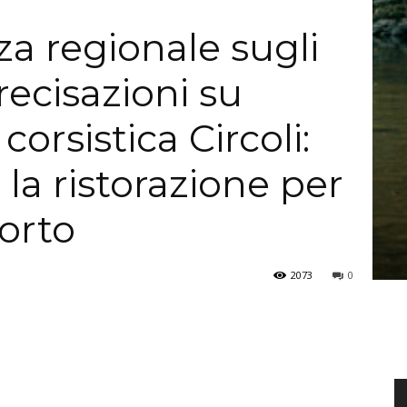
a regionale sugli
ecisazioni su
corsistica Circoli:
 la ristorazione per
porto
2073
0