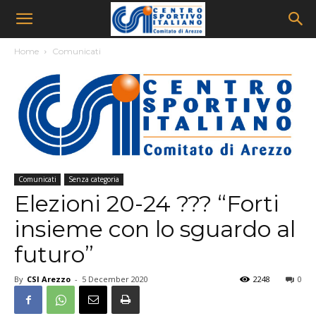
Home
Comunicati
Comunicati
Senza categoria
Elezioni 20-24 ??? “Forti
insieme con lo sguardo al
futuro”
By
CSI Arezzo
-
5 December 2020
2248
0