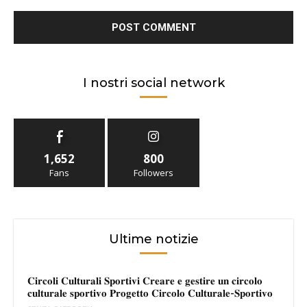
I nostri social network
1,652
800
Fans
Followers
Ultime notizie
𝐂𝐢𝐫𝐜𝐨𝐥𝐢 𝐂𝐮𝐥𝐭𝐮𝐫𝐚𝐥𝐢 𝐒𝐩𝐨𝐫𝐭𝐢𝐯𝐢 𝐂𝐫𝐞𝐚𝐫𝐞 𝐞 𝐠𝐞𝐬𝐭𝐢𝐫𝐞 𝐮𝐧 𝐜𝐢𝐫𝐜𝐨𝐥𝐨
𝐜𝐮𝐥𝐭𝐮𝐫𝐚𝐥𝐞 𝐬𝐩𝐨𝐫𝐭𝐢𝐯𝐨 𝐏𝐫𝐨𝐠𝐞𝐭𝐭𝐨 𝐂𝐢𝐫𝐜𝐨𝐥𝐨 𝐂𝐮𝐥𝐭𝐮𝐫𝐚𝐥𝐞-𝐒𝐩𝐨𝐫𝐭𝐢𝐯𝐨