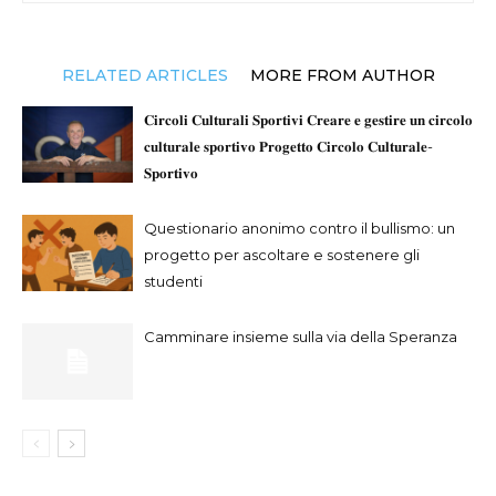
RELATED ARTICLES
MORE FROM AUTHOR
𝐂𝐢𝐫𝐜𝐨𝐥𝐢 𝐂𝐮𝐥𝐭𝐮𝐫𝐚𝐥𝐢 𝐒𝐩𝐨𝐫𝐭𝐢𝐯𝐢 𝐂𝐫𝐞𝐚𝐫𝐞 𝐞 𝐠𝐞𝐬𝐭𝐢𝐫𝐞 𝐮𝐧 𝐜𝐢𝐫𝐜𝐨𝐥𝐨
𝐜𝐮𝐥𝐭𝐮𝐫𝐚𝐥𝐞 𝐬𝐩𝐨𝐫𝐭𝐢𝐯𝐨 𝐏𝐫𝐨𝐠𝐞𝐭𝐭𝐨 𝐂𝐢𝐫𝐜𝐨𝐥𝐨 𝐂𝐮𝐥𝐭𝐮𝐫𝐚𝐥𝐞-
𝐒𝐩𝐨𝐫𝐭𝐢𝐯𝐨
Questionario anonimo contro il bullismo: un
progetto per ascoltare e sostenere gli
studenti
Camminare insieme sulla via della Speranza