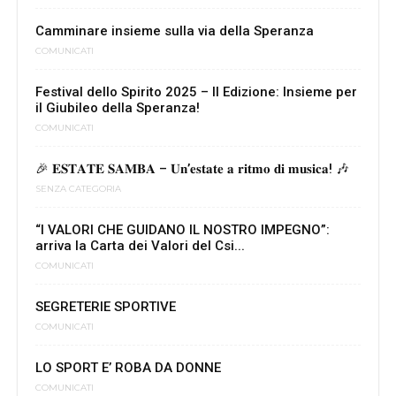
Camminare insieme sulla via della Speranza
COMUNICATI
Festival dello Spirito 2025 – II Edizione: Insieme per
il Giubileo della Speranza!
COMUNICATI
🎉 𝐄𝐒𝐓𝐀𝐓𝐄 𝐒𝐀𝐌𝐁𝐀 – 𝐔𝐧’𝐞𝐬𝐭𝐚𝐭𝐞 𝐚 𝐫𝐢𝐭𝐦𝐨 𝐝𝐢 𝐦𝐮𝐬𝐢𝐜𝐚! 🎶
SENZA CATEGORIA
“I VALORI CHE GUIDANO IL NOSTRO IMPEGNO”:
arriva la Carta dei Valori del Csi...
COMUNICATI
SEGRETERIE SPORTIVE
COMUNICATI
LO SPORT E’ ROBA DA DONNE
COMUNICATI