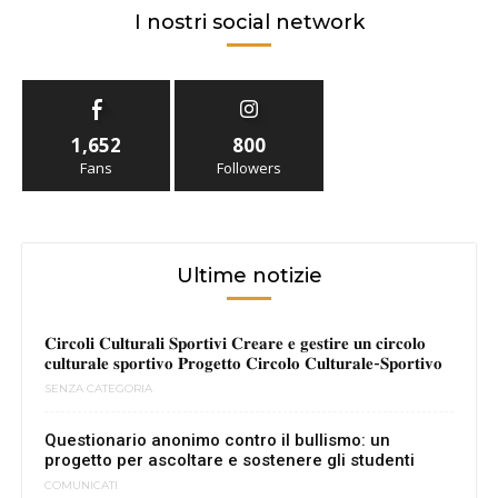
I nostri social network
1,652
800
Fans
Followers
Ultime notizie
𝐂𝐢𝐫𝐜𝐨𝐥𝐢 𝐂𝐮𝐥𝐭𝐮𝐫𝐚𝐥𝐢 𝐒𝐩𝐨𝐫𝐭𝐢𝐯𝐢 𝐂𝐫𝐞𝐚𝐫𝐞 𝐞 𝐠𝐞𝐬𝐭𝐢𝐫𝐞 𝐮𝐧 𝐜𝐢𝐫𝐜𝐨𝐥𝐨
𝐜𝐮𝐥𝐭𝐮𝐫𝐚𝐥𝐞 𝐬𝐩𝐨𝐫𝐭𝐢𝐯𝐨 𝐏𝐫𝐨𝐠𝐞𝐭𝐭𝐨 𝐂𝐢𝐫𝐜𝐨𝐥𝐨 𝐂𝐮𝐥𝐭𝐮𝐫𝐚𝐥𝐞-𝐒𝐩𝐨𝐫𝐭𝐢𝐯𝐨
SENZA CATEGORIA
Questionario anonimo contro il bullismo: un
progetto per ascoltare e sostenere gli studenti
COMUNICATI