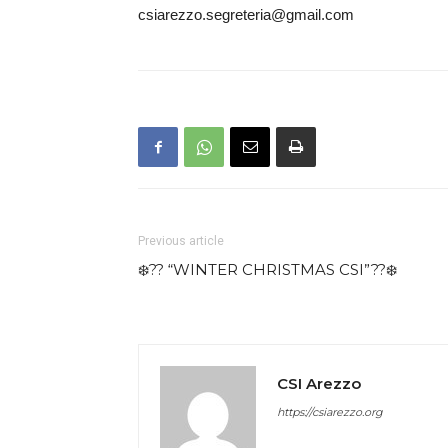
csiarezzo.segreteria@gmail.com
Previous article
❄️?? “WINTER CHRISTMAS CSI”??❄️
CSI Arezzo
https://csiarezzo.org