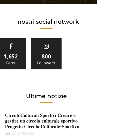
I nostri social network
1,652
800
Fans
Followers
Ultime notizie
𝐂𝐢𝐫𝐜𝐨𝐥𝐢 𝐂𝐮𝐥𝐭𝐮𝐫𝐚𝐥𝐢 𝐒𝐩𝐨𝐫𝐭𝐢𝐯𝐢 𝐂𝐫𝐞𝐚𝐫𝐞 𝐞
𝐠𝐞𝐬𝐭𝐢𝐫𝐞 𝐮𝐧 𝐜𝐢𝐫𝐜𝐨𝐥𝐨 𝐜𝐮𝐥𝐭𝐮𝐫𝐚𝐥𝐞 𝐬𝐩𝐨𝐫𝐭𝐢𝐯𝐨
𝐏𝐫𝐨𝐠𝐞𝐭𝐭𝐨 𝐂𝐢𝐫𝐜𝐨𝐥𝐨 𝐂𝐮𝐥𝐭𝐮𝐫𝐚𝐥𝐞-𝐒𝐩𝐨𝐫𝐭𝐢𝐯𝐨
SENZA CATEGORIA