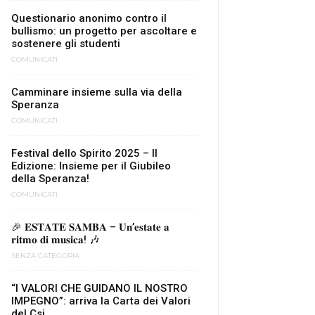
Questionario anonimo contro il
bullismo: un progetto per ascoltare e
sostenere gli studenti
COMUNICATI
Camminare insieme sulla via della
Speranza
COMUNICATI
Festival dello Spirito 2025 – II
Edizione: Insieme per il Giubileo
della Speranza!
COMUNICATI
🎉 𝐄𝐒𝐓𝐀𝐓𝐄 𝐒𝐀𝐌𝐁𝐀 – 𝐔𝐧’𝐞𝐬𝐭𝐚𝐭𝐞 𝐚
𝐫𝐢𝐭𝐦𝐨 𝐝𝐢 𝐦𝐮𝐬𝐢𝐜𝐚! 🎶
SENZA CATEGORIA
“I VALORI CHE GUIDANO IL NOSTRO
IMPEGNO”: arriva la Carta dei Valori
del Csi...