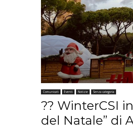
Comunicati
Eventi
Notizie
Senza categoria
?? WinterCSI in 
del Natale” di 