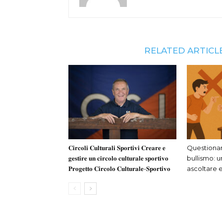
RELATED ARTICL
𝐂𝐢𝐫𝐜𝐨𝐥𝐢 𝐂𝐮𝐥𝐭𝐮𝐫𝐚𝐥𝐢 𝐒𝐩𝐨𝐫𝐭𝐢𝐯𝐢 𝐂𝐫𝐞𝐚𝐫𝐞 𝐞
Questionar
𝐠𝐞𝐬𝐭𝐢𝐫𝐞 𝐮𝐧 𝐜𝐢𝐫𝐜𝐨𝐥𝐨 𝐜𝐮𝐥𝐭𝐮𝐫𝐚𝐥𝐞 𝐬𝐩𝐨𝐫𝐭𝐢𝐯𝐨
bullismo: 
𝐏𝐫𝐨𝐠𝐞𝐭𝐭𝐨 𝐂𝐢𝐫𝐜𝐨𝐥𝐨 𝐂𝐮𝐥𝐭𝐮𝐫𝐚𝐥𝐞-𝐒𝐩𝐨𝐫𝐭𝐢𝐯𝐨
ascoltare e