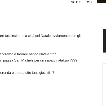
1171
0
tutti insieme la città del Natale ovviamente con gli
e andremo a trovare babbo Natale ???
in piazza San Michele per un sabato natalizio ??‍??
enda e soprattutto tanti giochiiii! ?