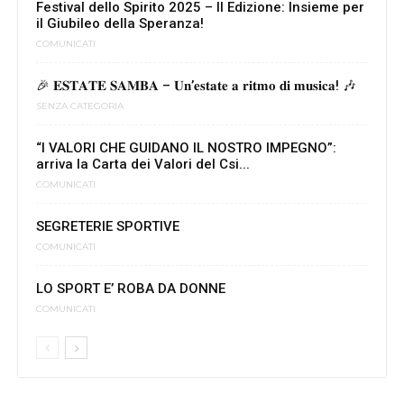
Festival dello Spirito 2025 – II Edizione: Insieme per
il Giubileo della Speranza!
COMUNICATI
🎉 𝐄𝐒𝐓𝐀𝐓𝐄 𝐒𝐀𝐌𝐁𝐀 – 𝐔𝐧’𝐞𝐬𝐭𝐚𝐭𝐞 𝐚 𝐫𝐢𝐭𝐦𝐨 𝐝𝐢 𝐦𝐮𝐬𝐢𝐜𝐚! 🎶
SENZA CATEGORIA
“I VALORI CHE GUIDANO IL NOSTRO IMPEGNO”:
arriva la Carta dei Valori del Csi...
COMUNICATI
SEGRETERIE SPORTIVE
COMUNICATI
LO SPORT E’ ROBA DA DONNE
COMUNICATI