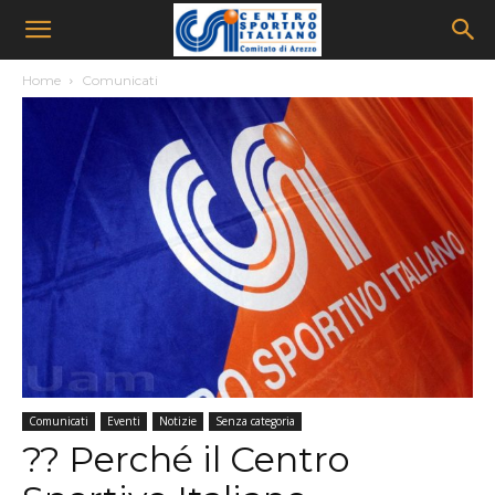
Home
Comunicati
Comunicati
Eventi
Notizie
Senza categoria
?? Perché il Centro