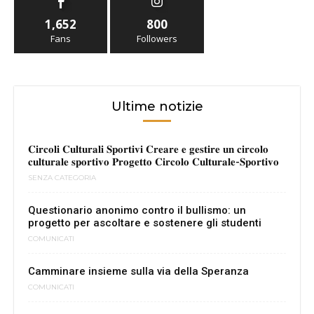
1,652
800
Fans
Followers
Ultime notizie
𝐂𝐢𝐫𝐜𝐨𝐥𝐢 𝐂𝐮𝐥𝐭𝐮𝐫𝐚𝐥𝐢 𝐒𝐩𝐨𝐫𝐭𝐢𝐯𝐢 𝐂𝐫𝐞𝐚𝐫𝐞 𝐞 𝐠𝐞𝐬𝐭𝐢𝐫𝐞 𝐮𝐧 𝐜𝐢𝐫𝐜𝐨𝐥𝐨
𝐜𝐮𝐥𝐭𝐮𝐫𝐚𝐥𝐞 𝐬𝐩𝐨𝐫𝐭𝐢𝐯𝐨 𝐏𝐫𝐨𝐠𝐞𝐭𝐭𝐨 𝐂𝐢𝐫𝐜𝐨𝐥𝐨 𝐂𝐮𝐥𝐭𝐮𝐫𝐚𝐥𝐞-𝐒𝐩𝐨𝐫𝐭𝐢𝐯𝐨
SENZA CATEGORIA
Questionario anonimo contro il bullismo: un
progetto per ascoltare e sostenere gli studenti
COMUNICATI
Camminare insieme sulla via della Speranza
COMUNICATI