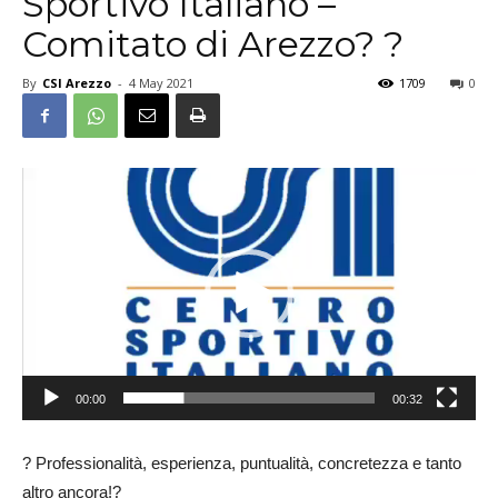
Sportivo Italiano –
Comitato di Arezzo? ?
By
CSI Arezzo
-
4 May 2021
1709
0
Video
Player
00:00
00:32
? Professionalità, esperienza, puntualità, concretezza e tanto
altro ancora!?