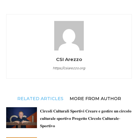
CSI Arezzo
https://csiarezzo.org
RELATED ARTICLES
MORE FROM AUTHOR
𝐂𝐢𝐫𝐜𝐨𝐥𝐢 𝐂𝐮𝐥𝐭𝐮𝐫𝐚𝐥𝐢 𝐒𝐩𝐨𝐫𝐭𝐢𝐯𝐢 𝐂𝐫𝐞𝐚𝐫𝐞 𝐞 𝐠𝐞𝐬𝐭𝐢𝐫𝐞 𝐮𝐧 𝐜𝐢𝐫𝐜𝐨𝐥𝐨
𝐜𝐮𝐥𝐭𝐮𝐫𝐚𝐥𝐞 𝐬𝐩𝐨𝐫𝐭𝐢𝐯𝐨 𝐏𝐫𝐨𝐠𝐞𝐭𝐭𝐨 𝐂𝐢𝐫𝐜𝐨𝐥𝐨 𝐂𝐮𝐥𝐭𝐮𝐫𝐚𝐥𝐞-
𝐒𝐩𝐨𝐫𝐭𝐢𝐯𝐨